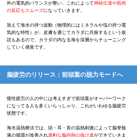
外の電気的バランスが整い、これによって
神経伝達や筋肉
の反応もスムーズ
になっていきます。
加えて海水の持つ波動（物理的にはミネラルや塩の持つ電
気的な特性）が、皮膚を通じてカラダに共振するという仮
説もあるので、カラダの内なる海を深層からチューニング
していく感覚です。
脳疲労のリリース：前頭葉の脱力モードへ
慢性疲労の人の中には考えすぎで前頭葉がオーバーワーク
になってる人も多くいらっしゃり、これがいわゆる脳疲労
状態です。
海水温熱療法では、頭・耳・首の温熱刺激によって脳脊髄
液の循環が改善され
過剰な脳内熱の抜け道
ができていきま