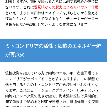
刺激しますが、施術が終わるころには副交感神経が優位に
なります。これは
過緊張からの脱力によるリバウンド作用
といえ、まさに自律神経のスイッチを揺らしながら整える
技法ともいえ、ピアノで例えるなら、チューナーが一音一
音確かめながら調律していくような作業になります。
ミトコンドリアの活性：細胞のエネルギー炉
が再点火
慢性疲労を抱えている方は細胞のエネルギー産生工場ミト
コンドリアがサボってることが多くあります。この状態で
熱を与えるとこのミトコンドリアが再び活性化しやすくな
ります。これはヒートショックプロテイン（HSP）という
細胞内タンパク質の働きが鍵で、海水温熱療法で局所的に
45℃前後まで温めるとHSPが誘導され、細胞修復・免疫調