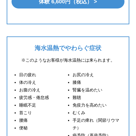
体験 6,600円（税込） >
海水温熱でやわらぐ症状
※このようなお客様が海水温熱には来られます。
目の疲れ
お尻の冷え
体の冷え
膝痛
お腹の冷え
腎臓を温めたい
疲労感・倦怠感
難聴
睡眠不足
免疫力を高めたい
首こり
むくみ
腰痛
手足の痺れ（関節リウマ
便秘
チ）
癌予防（再発予防）