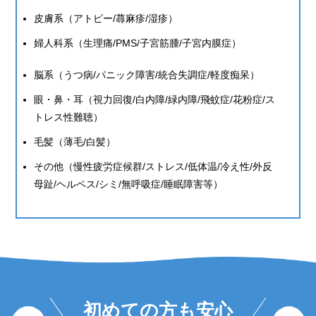
皮膚系（アトピー/蕁麻疹/湿疹）
婦人科系（生理痛/PMS/子宮筋腫/子宮内膜症）
脳系（うつ病/パニック障害/統合失調症/軽度痴呆）
眼・鼻・耳（視力回復/白内障/緑内障/飛蚊症/花粉症/ス
トレス性難聴）
毛髪（薄毛/白髪）
その他（慢性疲労症候群/ストレス/低体温/冷え性/外反
母趾/ヘルペス/シミ/無呼吸症/睡眠障害等）
初めての方も安心