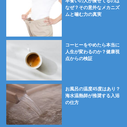
早食いの人が痩せてるのは
なぜ？その意外なメカニズ
ムと噛む力の真実
コーヒーをやめたら本当に
人生が変わるのか？健康視
点からの検証
お風呂の温度45度はあり？
海水温熱師が推奨する入浴
の仕方