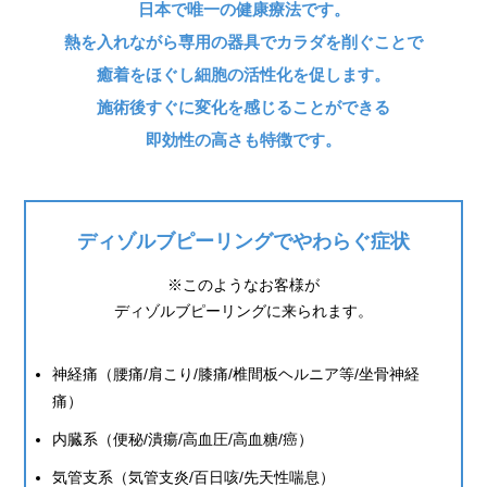
日本で唯一の健康療法です。
熱を入れながら専用の器具でカラダを削ぐことで
癒着をほぐし細胞の活性化を促します。
施術後すぐに変化を感じることができる
即効性の高さも特徴です。
ディゾルブピーリングでやわらぐ症状
※このようなお客様が
ディゾルブピーリングに来られます。
神経痛（腰痛/肩こり/膝痛/椎間板ヘルニア等/坐骨神経
痛）
内臓系（便秘/潰瘍/高血圧/高血糖/癌）
気管支系（気管支炎/百日咳/先天性喘息）