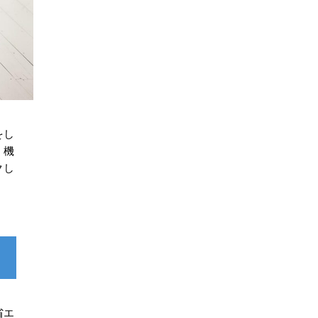
をし
く機
クし
省エ