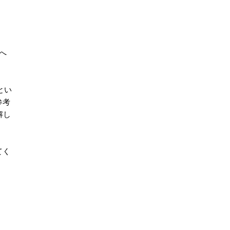
へ
とい
参考
解し
てく