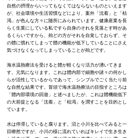
自然の摂理からいってもなくてはならないものといえます
が、社会環境や生活習慣などにより、案外「沈着」と「枯
渇」が色んな方々に随所にみられています。健康産業を長
らく生業にしている私ですら自身のそれを見落とす時があ
るくらいですから、殆どの方がそれを自覚しておらず、そ
の體に慣れてしまって體の機能が低下していることにさえ
気づけなくなってしまっていることが殆どです。
海水温熱療法を受けると體が軽くなり活力が湧いてきま
す。元気になります。これは體内部で細胞や諸々の何かし
らが活性しているからであって、シンプルでごく当たり前
な自然な結果です。冒頭で海水温熱療法の目指すところは
「體内部環境の回遊」と述べましたが、これは體機能低下
の大前提となる「沈着」と「枯渇」を潤すことを目的とし
ています。
水は停滞していると腐ります。沼と小川を比べてみると一
目瞭然ですが、小川の様に流れていればキレイで生き生き