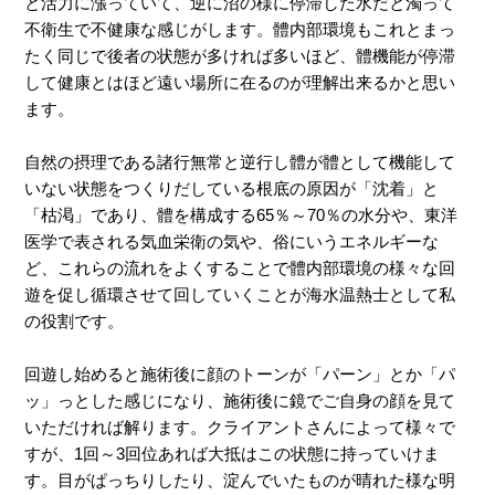
と活力に漲っていて、逆に沼の様に停滞した水だと濁って
不衛生で不健康な感じがします。體内部環境もこれとまっ
たく同じで後者の状態が多ければ多いほど、體機能が停滞
して健康とはほど遠い場所に在るのが理解出来るかと思い
ます。
自然の摂理である諸行無常と逆行し體が體として機能して
いない状態をつくりだしている根底の原因が「沈着」と
「枯渇」であり、體を構成する65％～70％の水分や、東洋
医学で表される気血栄衛の気や、俗にいうエネルギーな
ど、これらの流れをよくすることで體内部環境の様々な回
遊を促し循環させて回していくことが海水温熱士として私
の役割です。
回遊し始めると施術後に顔のトーンが「パーン」とか「パ
ッ」っとした感じになり、施術後に鏡でご自身の顔を見て
いただければ解ります。クライアントさんによって様々で
すが、1回～3回位あれば大抵はこの状態に持っていけま
す。目がぱっちりしたり、淀んでいたものが晴れた様な明