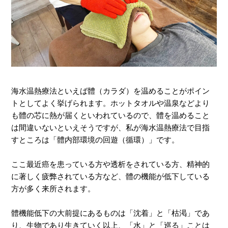
海水温熱療法といえば體（カラダ）を温めることがポイン
トとしてよく挙げられます。ホットタオルや温泉などより
も體の芯に熱が届くといわれているので、體を温めること
は間違いないといえそうですが、私が海水温熱療法で目指
すところは「體内部環境の回遊（循環）」です。
ここ最近癌を患っている方や透析をされている方、精神的
に著しく疲弊されている方など、體の機能が低下している
方が多く来所されます。
體機能低下の大前提にあるものは「沈着」と「枯渇」であ
り、生物であり生きていく以上、「水」と「巡る」ことは