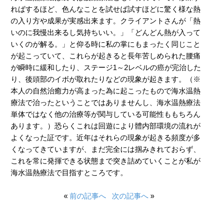
ればするほど、色んなことを試せば試すほどに驚く様な熱
の入り方や成果が実感出来ます。クライアントさんが「熱
いのに我慢出来るし気持ちいい。」「どんどん熱が入って
いくのが解る。」と仰る時に私の掌にもまったく同じこと
が起こっていて、これらが起きると長年苦しめられた腰痛
が瞬時に緩和したり、ステージ1～2レベルの癌が完治した
り、後頭部のイボが取れたりなどの現象が起きます。（※
本人の自然治癒力が高まった為に起こったもので海水温熱
療法で治ったということではありませんし、海水温熱療法
単体ではなく他の治療等が関与している可能性ももちろん
あります。）恐らくこれは回遊により體内部環境の流れが
よくなった証です。近年はそれらの現象が起きる頻度が多
くなってきていますが、まだ完全には掴みきれておらず、
これを常に発揮できる状態まで突き詰めていくことが私が
海水温熱療法で目指すところです。
«
前の記事へ
次の記事へ
»