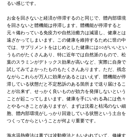
るい感じです。
お金を回さないと経済が停滞するのと同じで、體内部環境
を回さないと體機能は停滞します。體機能が停滞すると
元々備わっている免疫力や自然治癒力は減退し、健康とは
遠ざかってしまいます。この健康を維持するために世の中
では、サプリメントをはじめとした健康には○○がいいとい
うものがたくさんあり、特に近年では自然派のもので、松
葉のスラミンがデトックス効果が高いなど、実際に自身で
試してみてよかったものもたくさんあります。ただ、残念
ながらこれらが万人に効果があるとはいえず、體機能が停
滞している状態だと不定愁訴のある箇所まで送り届けるこ
とが出来ず、せっかく良いものが効力を発揮しないという
ことが起こってしまいます。健康を手にいれる為には色々
とやるべきことがありますが、まずは沈着と枯渇のない細
胞、體内部環境がしっかり回遊している状態という土台を
つくってからということが何より重要です。
海水温熱療法は裏では波動療法ともいわれていて、修練す