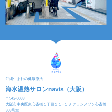
沖縄生まれの健康療法
海水温熱サロンnavis（大阪）
〒542-0083
大阪市中央区東心斎橋１丁目１１−１３ グランメゾン心斎橋
303号室