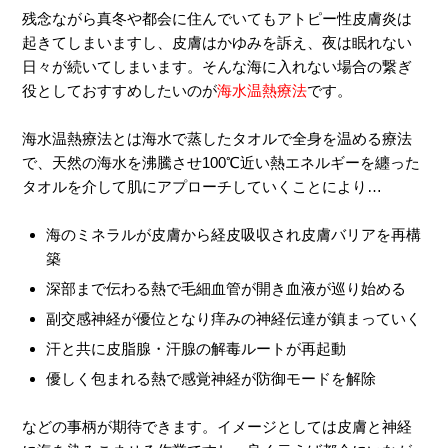
残念ながら真冬や都会に住んでいてもアトピー性皮膚炎は
起きてしまいますし、皮膚はかゆみを訴え、夜は眠れない
日々が続いてしまいます。そんな海に入れない場合の繋ぎ
役としておすすめしたいのが
海水温熱療法
です。
海水温熱療法とは海水で蒸したタオルで全身を温める療法
で、天然の海水を沸騰させ100℃近い熱エネルギーを纏った
タオルを介して肌にアプローチしていくことにより…
海のミネラルが皮膚から経皮吸収され皮膚バリアを再構
築
深部まで伝わる熱で毛細血管が開き血液が巡り始める
副交感神経が優位となり痒みの神経伝達が鎮まっていく
汗と共に皮脂腺・汗腺の解毒ルートが再起動
優しく包まれる熱で感覚神経が防御モードを解除
などの事柄が期待できます。イメージとしては皮膚と神経