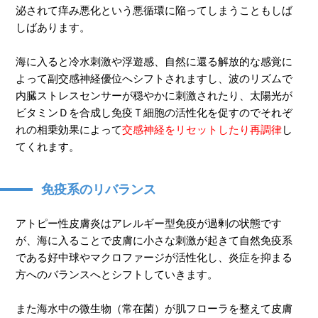
泌されて痒み悪化という悪循環に陥ってしまうこともしば
しばあります。
海に入ると冷水刺激や浮遊感、自然に還る解放的な感覚に
よって副交感神経優位へシフト
されますし、波のリズムで
内臓ストレスセンサーが穏やかに刺激されたり、太陽光が
ビタミンＤを合成し免疫Ｔ細胞の活性化を促すのでそれぞ
れの相乗効果によって
交感神経をリセットしたり再調律
し
てくれます。
免疫系のリバランス
アトピー性皮膚炎はアレルギー型免疫が過剰の状態です
が、海に入ることで皮膚に小さな刺激が起きて自然免疫系
である好中球やマクロファージが活性化し、炎症を抑まる
方へのバランスへとシフトしていきます。
また海水中の微生物（常在菌）が肌フローラを整えて皮膚