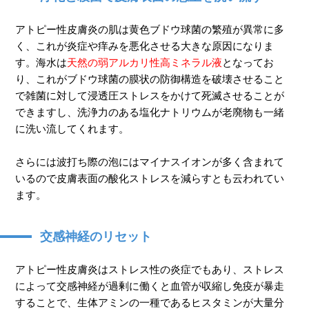
アトピー性皮膚炎の肌は黄色ブドウ球菌の繁殖が異常に多
く、これが炎症や痒みを悪化させる大きな原因になりま
す。海水は
天然の弱アルカリ性高ミネラル液
となってお
り、これがブドウ球菌の膜状の防御構造を破壊させること
で雑菌に対して浸透圧ストレスをかけて死滅させることが
できますし、洗浄力のある塩化ナトリウムが老廃物も一緒
に洗い流してくれます。
さらには波打ち際の泡にはマイナスイオンが多く含まれて
いるので皮膚表面の酸化ストレスを減らすとも云われてい
ます。
交感神経のリセット
アトピー性皮膚炎はストレス性の炎症でもあり、ストレス
によって交感神経が過剰に働くと血管が収縮し免疫が暴走
することで、生体アミンの一種であるヒスタミンが大量分