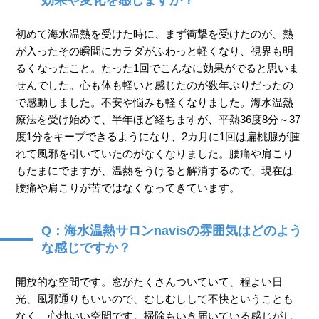
効果や変化を感じますか？
初めて海水温熱を受けた時に、まず衝撃を受けたのが、熱
が入ったその瞬間にカラダがふわっと軽くなり、視界も明
るくなったこと。たった1回でこんなに効果がでると思いま
せんでした。心も体も軽いと感じたのが数年ぶりだったの
で感動しました。不安や悩みも軽くなりました。海水温熱
療法を受け始めて、半年ほど経ちますが、平熱36度8分～37
度1分をキープできるようになり、2カ月に1回は扁桃腺が腫
れて風邪を引いていたのがなくなりました。腰痛や肩こり
もたまにでますが、温熱をうけると解消するので、現在は
腰痛や肩こりが苦ではなくなってきています。
Q：海水温熱サロンnavisの雰囲気はどのよう
な感じですか？
開放的な空間です。窓がたくさんついていて、程よい日
光、風邪通りもいいので、むしむしして不快ということも
なく、心地いい空間です。掃除もいき届いている感じがし