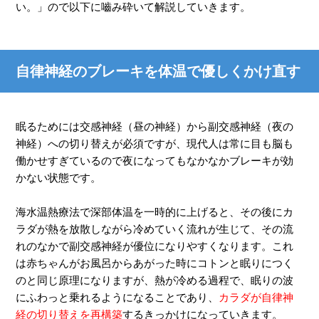
い。」ので以下に嚙み砕いて解説していきます。
自律神経のブレーキを体温で優しくかけ直す
眠るためには交感神経（昼の神経）から副交感神経（夜の
神経）への切り替えが必須ですが、現代人は常に目も脳も
働かせすぎているので夜になってもなかなかブレーキが効
かない状態です。
海水温熱療法で深部体温を一時的に上げると、その後にカ
ラダが熱を放散しながら冷めていく流れが生じて、その流
れのなかで副交感神経が優位になりやすくなります。これ
は赤ちゃんがお風呂からあがった時にコトンと眠りにつく
のと同じ原理になりますが、熱が冷める過程で、眠りの波
にふわっと乗れるようになることであり、
カラダが自律神
経の切り替えを再構築
するきっかけになっていきます。