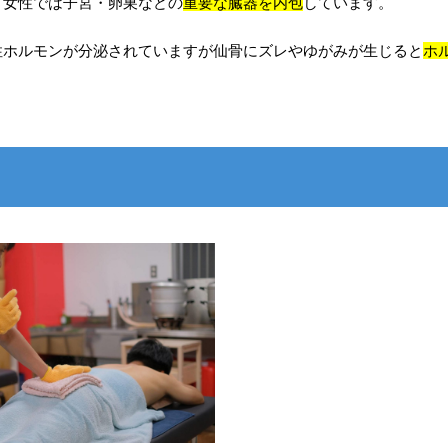
、女性では子宮・卵巣などの
重要な臓器を内包
しています。
性ホルモンが分泌されていますが仙骨にズレやゆがみが生じると
ホ